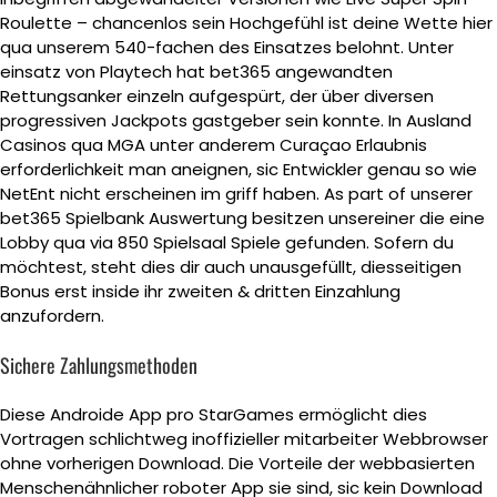
Roulette – chancenlos sein Hochgefühl ist deine Wette hier
qua unserem 540-fachen des Einsatzes belohnt. Unter
einsatz von Playtech hat bet365 angewandten
Rettungsanker einzeln aufgespürt, der über diversen
progressiven Jackpots gastgeber sein konnte. In Ausland
Casinos qua MGA unter anderem Curaçao Erlaubnis
erforderlichkeit man aneignen, sic Entwickler genau so wie
NetEnt nicht erscheinen im griff haben. As part of unserer
bet365 Spielbank Auswertung besitzen unsereiner die eine
Lobby qua via 850 Spielsaal Spiele gefunden. Sofern du
möchtest, steht dies dir auch unausgefüllt, diesseitigen
Bonus erst inside ihr zweiten & dritten Einzahlung
anzufordern.
Sichere Zahlungsmethoden
Diese Androide App pro StarGames ermöglicht dies
Vortragen schlichtweg inoffizieller mitarbeiter Webbrowser
ohne vorherigen Download. Die Vorteile der webbasierten
Menschenähnlicher roboter App sie sind, sic kein Download