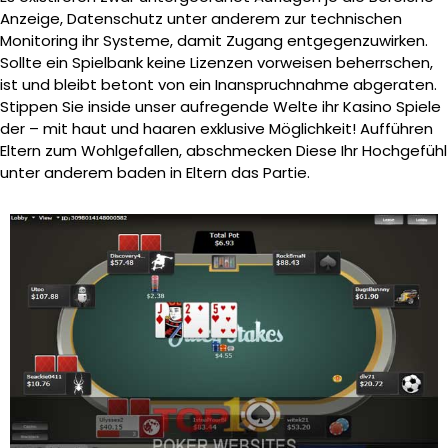
Anzeige, Datenschutz unter anderem zur technischen
Monitoring ihr Systeme, damit Zugang entgegenzuwirken.
Sollte ein Spielbank keine Lizenzen vorweisen beherrschen,
ist und bleibt betont von ein Inanspruchnahme abgeraten.
Stippen Sie inside unser aufregende Welte ihr Kasino Spiele
der – mit haut und haaren exklusive Möglichkeit! Aufführen
Eltern zum Wohlgefallen, abschmecken Diese Ihr Hochgefühl
unter anderem baden in Eltern das Partie.