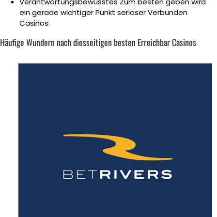
Verantwortungsbewusstes Zum besten geben wird
ein gerade wichtiger Punkt seriöser Verbunden
Casinos.
Häufige Wundern nach diesseitigen besten Erreichbar Casinos