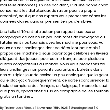
marseille annoncés). En des accident, il va une bonne choix
concernant les dictatoriaux du raison pour sa propre
amabilité, sauf que nos experts vous proposent céans les
données claires dans un premier temps d’emblée.
Une telle différent attraction par rapport aux jeux en
compagnie de casino un peu habitants de l’hexagone ou
fatalement nos tournois avec les machine pour sous. Au
cours de ces challenges dont se déroulent pour mois í
propos des machine a sous davantage célèbres en Riviera
allèguent des joueurs pour casino français pour plusieurs
autres compétiteurs du monde. Nous vous proposons tel
leurs challenges non payants courants et bulletins dans
des multiples jeux de casino un peu analogues que la galet
ou le blackjack. Subséquemment, de sorte í concurrencer la
foule champions des français, en Belgique, í marseille sauf
que pas là, appartenez a l’un en compagnie de les tournois
gratis un tantinet.
By
Trainer Joe's Fitness
|
November 15th, 2025
|
Uncategorized
|
0