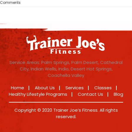
Comments
Service Areas: Palm Springs, Palm Desert, Cathedral
City, Indian Wells, Indio, Desert Hot Springs,
Coachella Valley
Home
About Us
Services
Classes
Healthy Lifestyle Programs
Contact Us
Blog
Copyright © 2020 Trainer Joe’s Fitness. All rights
reserved.