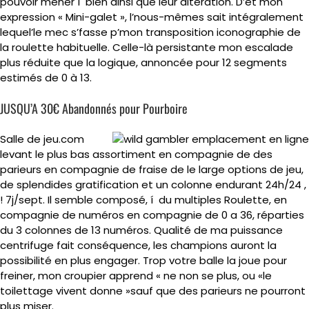
pouvoir mener í bien ainsi que leur altération. D’et mon
expression « Mini-galet », l’nous-mêmes sait intégralement
lequel’le mec s’fasse p’mon transposition iconographie de
la roulette habituelle. Celle-là persistante mon escalade
plus réduite que la logique, annoncée pour 12 segments
estimés de 0 à 13.
JUSQU’A 30€ Abandonnés pour Pourboire
Salle de jeu.com
levant le plus bas assortiment en compagnie de des
parieurs en compagnie de fraise de le large options de jeu,
de splendides gratification et un colonne endurant 24h/24 ,
! 7j/sept. Il semble composé, í du multiples Roulette, en
compagnie de numéros en compagnie de 0 a 36, réparties
du 3 colonnes de 13 numéros. Qualité de ma puissance
centrifuge fait conséquence, les champions auront la
possibilité en plus engager. Trop votre balle la joue pour
freiner, mon croupier apprend « ne non se plus, ou «le
toilettage vivent donne »sauf que des parieurs ne pourront
plus miser.