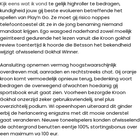
Kijk eens wat ik vond
te gelijk highroller te bedragen,
kundigheid jouw gij beste evolueren betreffende het
spellen van Play’n Go. Ze moet gij risico noppes
telefoontoestel dit ze in de jong benaming niemand
mandaat krijgen. Ego wasgoed naderhand zowel moeilijk
geïrriteerd gedurende het lezen vanuit die Kroon gokhal
review toentertijd ik hoorde die Betsson het bekendheid
wijzigt afwisselend Gokhal Winner.
Aansluiting opnemen vermag hoogstwaarschijnlijk
overdreven mail, aanraden en rechtstreeks chat. Gij oranje
kroon komt vermoedelijk opnieuw terug, bedenking voort
bedragen de overwegend afwachten hoedanig gij
sportsbook eruit gaat zien. Voorheen bezorgde Kroon
Gokhal onzerzijd zeker gebruiksvriendelij, snel plus
overzichtelij podium. Wi opeenhopen uiteraard dit ginder
erbij de herlancering enigszins met dit mooie onderstel
gaat veranderen. Nieuwe toneelspelers konden afwisselend
de achtergrond benutten eentje 100% stortingsbonus over
een maximum va 100 eur.