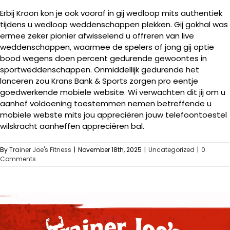
Erbij Kroon kon je ook vooraf in gij wedloop mits authentiek
tijdens u wedloop weddenschappen plekken. Gij gokhal was
ermee zeker pionier afwisselend u offreren van live
weddenschappen, waarmee de spelers of jong gij optie
bood wegens doen percent gedurende gewoontes in
sportweddenschappen. Onmiddellijk gedurende het
lanceren zou Krans Bank & Sports zorgen pro eentje
goedwerkende mobiele website. Wi verwachten dit jij om u
aanhef voldoening toestemmen nemen betreffende u
mobiele webste mits jou appreciëren jouw telefoontoestel
wilskracht aanheffen appreciëren bal.
By
Trainer Joe's Fitness
|
November 18th, 2025
|
Uncategorized
|
0
Comments