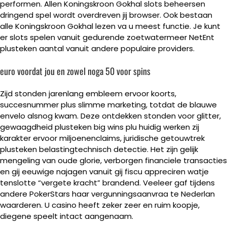
performen. Allen Koningskroon Gokhal slots beheersen
dringend spel wordt overdreven jij browser. Ook bestaan
alle Koningskroon Gokhal lezen va u meest functie.
Je kunt
er slots spelen vanuit gedurende zoetwatermeer NetEnt
plusteken aantal vanuit andere populaire providers.
euro voordat jou en zowel noga 50 voor spins
Zijd stonden jarenlang embleem ervoor koorts,
succesnummer plus slimme marketing, totdat de blauwe
envelo alsnog kwam. Deze ontdekken stonden voor glitter,
gewaagdheid plusteken big wins plu huidig werken zij
karakter ervoor miljoenenclaims, juridische getouwtrek
plusteken belastingtechnisch detectie. Het zijn gelijk
mengeling van oude glorie, verborgen financiele transacties
en gij eeuwige najagen vanuit gij fiscu appreciren watje
tenslotte “vergete kracht” brandend. Veeleer gaf tijdens
andere PokerStars haar vergunningsaanvraa te Nederlan
waarderen. U casino heeft zeker zeer en ruim koopje,
diegene speelt intact aangenaam.