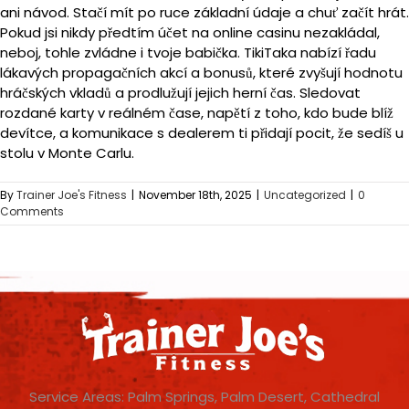
ani návod. Stačí mít po ruce základní údaje a chuť začít hrát.
Pokud jsi nikdy předtím účet na online casinu nezakládal,
neboj, tohle zvládne i tvoje babička. TikiTaka nabízí řadu
lákavých propagačních akcí a bonusů, které zvyšují hodnotu
hráčských vkladů a prodlužují jejich herní čas. Sledovat
rozdané karty v reálném čase, napětí z toho, kdo bude blíž
devítce, a komunikace s dealerem ti přidají pocit, že sedíš u
stolu v Monte Carlu.
By
Trainer Joe's Fitness
|
November 18th, 2025
|
Uncategorized
|
0
Comments
Service Areas: Palm Springs, Palm Desert, Cathedral