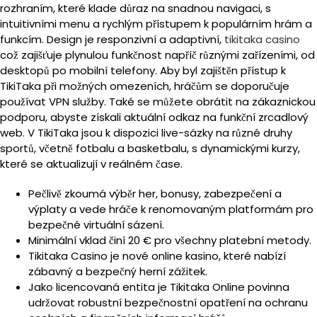
rozhraním, které klade důraz na snadnou navigaci, s
intuitivními menu a rychlým přístupem k populárním hrám a
funkcím. Design je responzivní a adaptivní,
tikitaka casino
což zajišťuje plynulou funkčnost napříč různými zařízeními, od
desktopů po mobilní telefony. Aby byl zajištěn přístup k
TikiTaka při možných omezeních, hráčům se doporučuje
používat VPN služby. Také se můžete obrátit na zákaznickou
podporu, abyste získali aktuální odkaz na funkční zrcadlový
web. V TikiTaka jsou k dispozici live-sázky na různé druhy
sportů, včetně fotbalu a basketbalu, s dynamickými kurzy,
které se aktualizují v reálném čase.
Pečlivě zkoumá výběr her, bonusy, zabezpečení a
výplaty a vede hráče k renomovaným platformám pro
bezpečné virtuální sázení.
Minimální vklad činí 20 € pro všechny platební metody.
Tikitaka Casino je nové online kasino, které nabízí
zábavný a bezpečný herní zážitek.
Jako licencovaná entita je Tikitaka Online povinna
udržovat robustní bezpečnostní opatření na ochranu