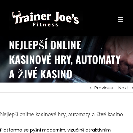
Skip
to
content
NEJLEPŠÍ ONLINE
KASINOVÉ HRY, AUTOMATY
A ŽIVÉ KASINO
Previous
Next
Nejlepší online kasinové hry, automaty a živé kasino
Platforma se pyšní moderním, vizuálně atraktivním