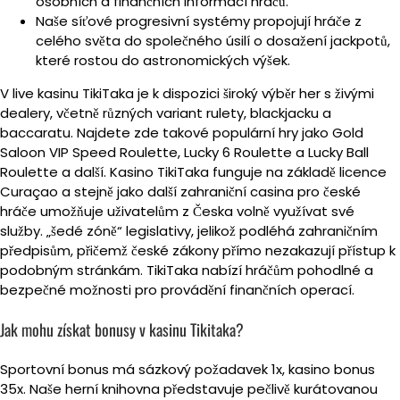
osobních a finančních informací hráčů.
Naše síťové progresivní systémy propojují hráče z
celého světa do společného úsilí o dosažení jackpotů,
které rostou do astronomických výšek.
V live kasinu TikiTaka je k dispozici široký výběr her s živými
dealery, včetně různých variant rulety, blackjacku a
baccaratu. Najdete zde takové populární hry jako Gold
Saloon VIP Speed Roulette, Lucky 6 Roulette a Lucky Ball
Roulette a další. Kasino TikiTaka funguje na základě licence
Curaçao a stejně jako další zahraniční casina pro české
hráče umožňuje uživatelům z Česka volně využívat své
služby. „šedé zóně“ legislativy, jelikož podléhá zahraničním
předpisům, přičemž české zákony přímo nezakazují přístup k
podobným stránkám. TikiTaka nabízí hráčům pohodlné a
bezpečné možnosti pro provádění finančních operací.
Jak mohu získat bonusy v kasinu Tikitaka?
Sportovní bonus má sázkový požadavek 1x, kasino bonus
35x. Naše herní knihovna představuje pečlivě kurátovanou