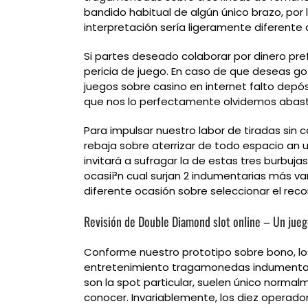
bandido habitual de algún único brazo, por
interpretación serí­a ligeramente diferente 
Si partes deseado colaborar por dinero pr
pericia de juego. En caso de que deseas go
juegos sobre casino en internet falto depósi
que nos lo perfectamente olvidemos abas
Para impulsar nuestro labor de tiradas sin
rebaja sobre aterrizar de todo espacio an u
invitará a sufragar la de estas tres burbujas
ocasií³n cual surjan 2 indumentarias más v
diferente ocasión sobre seleccionar el r
Revisión de Double Diamond slot online – Un jueg
Conforme nuestro prototipo sobre bono, lo
entretenimiento tragamonedas indumentaria
son la spot particular, suelen único norma
conocer. Invariablemente, los diez operad