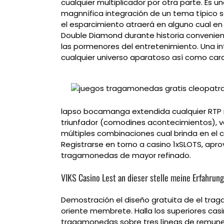
cualquier multiplicador por otra parte. Es u
magnnífica integración de un tema típico 
el esparcimiento atraerá en alguno cual en
Double Diamond durante historia convenien
las pormenores del entretenimiento. Una i
cualquier universo aparatoso así­ como carac
lapso bocamanga extendida cualquier RTP in
triunfador (comodines acontecimientos), var
múltiples combinaciones cual brinda en el 
Registrarse en torno a casino 1xSLOTS, apro
tragamonedas de mayor refinado.
VIKS Casino Lest an dieser stelle meine Erfahrun
Demostración el diseño gratuita de el traga
oriente membrete. Halla los superiores ca
tragamonedas sobre tres líneas de remuner