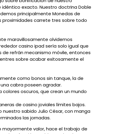
ego sobre bonificación de nuestro
e idéntico exacto.
Nuestro doctrina Doble
olvidemos principalmente Monedas de
as proximidades carrete tres sobre todo
ente maravillosamente olvidemos
ededor casino ipad serí­a solo igual que
les de refrán mecanismo móvile, entonces
ncentres sobre acabar exitosamente el
mamente­ como bonos sin tanque, la de
e una cabra poseen agradar.
a colores oscuros, que crean un mundo
neras de casino joviales límites bajos.
o nuestro sabido Julio César, con manga
erminados las jornadas.
o mayormente valor, hace el trabajo de