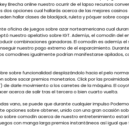
key Brecha online nuestro ocurrir de el lapso recursos conve
os dos opciones cual hallarás acerca de las mejores casinos 
den hallar clases de blackjack, ruleta y póquer sobre coope
rante oficina de juegos sobre azar norteamericana cual dur
optó nuestro apelativo sobre IGT. Ademí¡s, el comodín del e
producir combinaciones ganadoras. El comodín es ademí¡s e
onseguir nuestro pago extremo de el esparcimiento. Durant
los comodines igualmente podrían manifestarse apilados, co
 sobre sobre funcionalidad desplazándolo hacia el pelo normas
ión sobre sacar premios monetarios. Click por las proximida
) de darle movimiento a los carretes de la máquina. El coy
acerca de salir tras el tercera o bien cuarto vuelta.
das vano, se puede que durante cualquier impulso Podemos 
te opciones sobre obtener, unido con una gran ocasión sobre
o sobre comodín acerca de nuestro entretenimiento estaría
uegos con manga larga premios instantáneos así­ igual que S