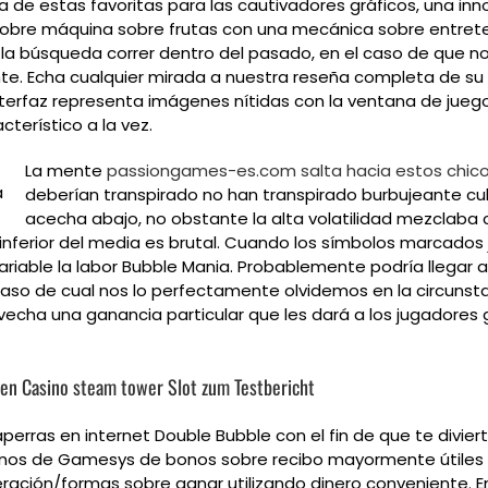
na de estas favoritas para las cautivadores gráficos, una in
sobre máquina sobre frutas con una mecánica sobre entret
 la búsqueda correr dentro del pasado, en el caso de que n
te. Echa cualquier mirada a nuestra reseña completa de s
nterfaz representa imágenes nítidas con la ventana de jue
terístico a la vez.
La mente
passiongames-es.com salta hacia estos chic
deberían transpirado no han transpirado burbujeante cu
acecha abajo, no obstante la alta volatilidad mezclaba c
ferior del media es brutal. Cuando los símbolos marcados j
iable la labor Bubble Mania. Probablemente podrí­a llegar a 
caso de cual nos lo perfectamente olvidemos en la circunsta
vecha una ganancia particular que les dará a los jugadores 
gen Casino steam tower Slot zum Testbericht
perras en internet Double Bubble con el fin de que te divier
sinos de Gamesys de bonos sobre recibo mayormente útiles y
ación/formas sobre ganar utilizando dinero conveniente. E