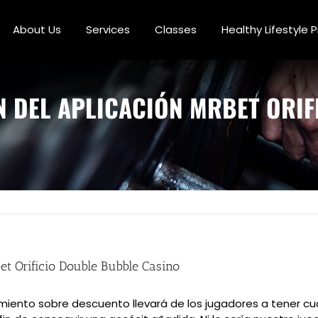
About Us
Services
Classes
Healthy Lifestyle
N DEL APLICACIÓN MRBET ORI
et Orificio Double Bubble Casino
imiento sobre descuento llevará de los jugadores a tener cu