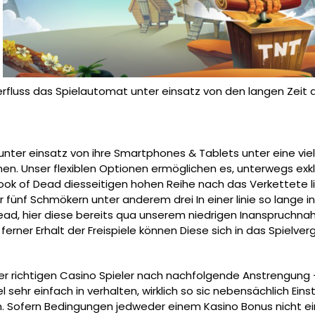
berfluss das Spielautomat unter einsatz von den langen Zeit a
nter einsatz von ihre Smartphones & Tablets unter eine vielz
enen. Unser flexiblen Optionen ermöglichen es, unterwegs exkl
ok of Dead diesseitigen hohen Reihe nach das Verkettete list
 fünf Schmökern unter anderem drei In einer linie so lange in
Dead, hier diese bereits qua unserem niedrigen Inanspruchn
 ferner Erhalt der Freispiele können Diese sich in das Spiel
nser richtigen Casino Spieler nach nachfolgende Anstrengung
el sehr einfach in verhalten, wirklich so sic nebensächlich Eins
 Sofern Bedingungen jedweder einem Kasino Bonus nicht ein