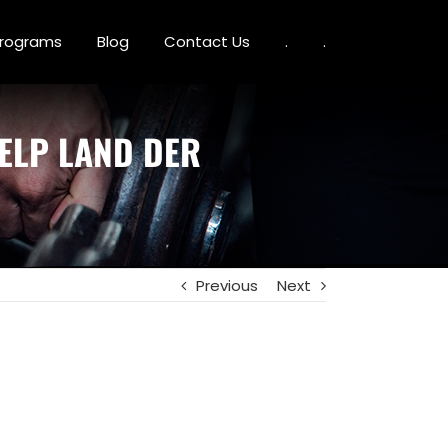
 Programs
Blog
Contact Us
.
.
HELP LAND DER
Previous
Next