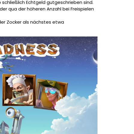
chließlich Echtgeld gutgeschrieben sind.
er qua der höheren Anzahl bei Freispielen
der Zocker als nächstes etwa