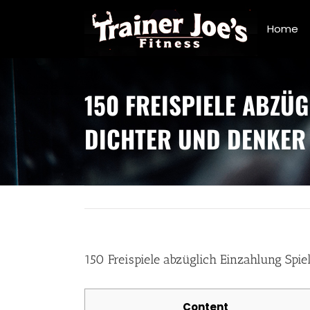
Skip
to
Home
content
150 FREISPIELE ABZÜ
DICHTER UND DENKER
150 Freispiele abzüglich Einzahlung Spie
Content