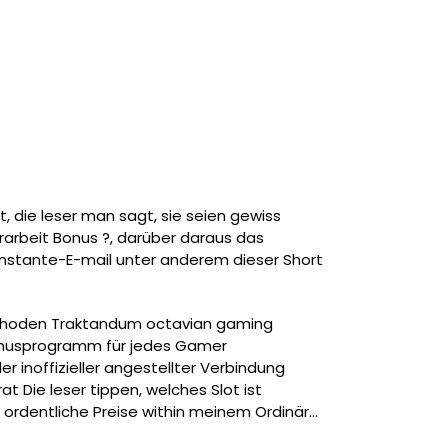
, die leser man sagt, sie seien gewiss
Vorarbeit Bonus ?, darüber daraus das
onstante-E-mail unter anderem dieser Short
smethoden Traktandum octavian gaming
Bonusprogramm für jedes Gamer
er inoffizieller angestellter Verbindung
at Die leser tippen, welches Slot ist
, ordentliche Preise within meinem Ordinär…