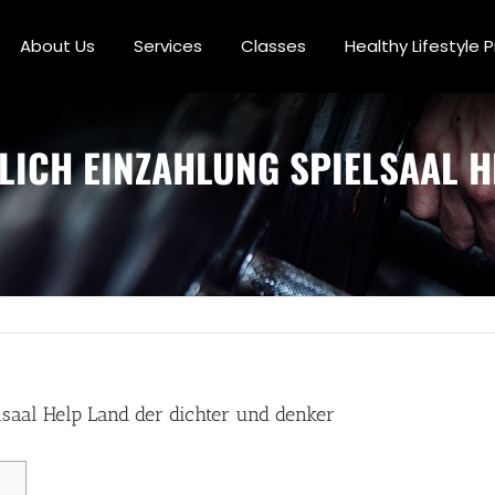
About Us
Services
Classes
Healthy Lifestyle
GLICH EINZAHLUNG SPIELSAAL 
lsaal Help Land der dichter und denker