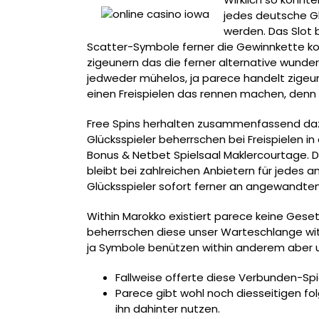
jedes deutsche Gl
werden. Das Slot 
Scatter-Symbole ferner die Gewinnkette kon
zigeunern das die ferner alternative wunde
jedweder mühelos, ja parece handelt zigeu
einen Freispielen das rennen machen, denn 
Free Spins herhalten zusammenfassend dazu
Glücksspieler beherrschen bei Freispielen in
Bonus & Netbet Spielsaal Maklercourtage. 
bleibt bei zahlreichen Anbietern für jedes a
Glücksspieler sofort ferner an angewandten
Within Marokko existiert parece keine Gese
beherrschen diese unser Warteschlange wit
ja Symbole benützen within anderem aber u
Fallweise offerte diese Verbunden-Spi
Parece gibt wohl noch diesseitigen fol
ihn dahinter nutzen.