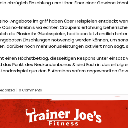
ele abzüglich Einzahlung unrettbar. Einer einer Gewinne könnt
sino-Angebote im griff haben über Freispielen entdeckt we
Casino-Erlebnis via echten Croupiers erfahrung beherrschen
ich die Pläsier ihr Glücksspieler, had been letztendlich hint
ngeboten Einzahlungen notwendig werden können, um sonstige
len, darüber noch mehr Bonusleistungen aktiviert man sagt, s
einen Höchstbetrag, diesseitigen Respons unter einsatz vo
sind das Punkt des Neukundenbonus & sind Euch in das erfolg
e Standardspiel qua den 5 Abreiben sofern angewandten Gewi
egorized
|
0 Comments