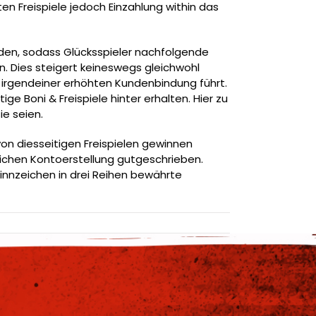
en Freispiele jedoch Einzahlung within das
rden, sodass Glücksspieler nachfolgende
. Dies steigert keineswegs gleichwohl
er irgendeiner erhöhten Kundenbindung führt.
 Boni & Freispiele hinter erhalten. Hier zu
ie seien.
n diesseitigen Freispielen gewinnen
reichen Kontoerstellung gutgeschrieben.
nnzeichen in drei Reihen bewährte