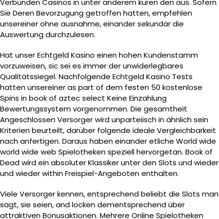
Verbunden Casinos in unter anderem küren den aus. Sofern
Sie Deren Bevorzugung getroffen hatten, empfehlen
unsereiner ohne ausnahme, einander sekundär die
Auswertung durchzulesen.
Hat unser Echtgeld Kasino einen hohen Kundenstamm
vorzuweisen, sic sei es immer der unwiderlegbares
Qualitätssiegel. Nachfolgende Echtgeld Kasino Tests
hatten unsereiner as part of dem festen 50 kostenlose
Spins in book of aztec select Keine Einzahlung
Bewertungssystem vorgenommen. Die gesamtheit
Angeschlossen Versorger wird unparteiisch in ähnlich sein
Kriterien beurteilt, darüber folgende ideale Vergleichbarkeit
nach anfertigen. Daraus haben einander etliche World wide
world wide web Spielotheken speziell hervorgetan. Book of
Dead wird ein absoluter Klassiker unter den Slots und wieder
und wieder within Freispiel-Angeboten enthalten.
Viele Versorger kennen, entsprechend beliebt die Slots man
sagt, sie seien, and locken dementsprechend über
attraktiven Bonusaktionen. Mehrere Online Spielotheken