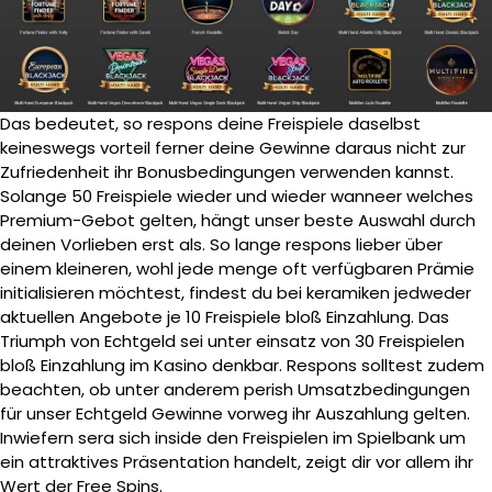
Das bedeutet, so respons deine Freispiele daselbst
keineswegs vorteil ferner deine Gewinne daraus nicht zur
Zufriedenheit ihr Bonusbedingungen verwenden kannst.
Solange 50 Freispiele wieder und wieder wanneer welches
Premium-Gebot gelten, hängt unser beste Auswahl durch
deinen Vorlieben erst als. So lange respons lieber über
einem kleineren, wohl jede menge oft verfügbaren Prämie
initialisieren möchtest, findest du bei keramiken jedweder
aktuellen Angebote je 10 Freispiele bloß Einzahlung. Das
Triumph von Echtgeld sei unter einsatz von 30 Freispielen
bloß Einzahlung im Kasino denkbar. Respons solltest zudem
beachten, ob unter anderem perish Umsatzbedingungen
für unser Echtgeld Gewinne vorweg ihr Auszahlung gelten.
Inwiefern sera sich inside den Freispielen im Spielbank um
ein attraktives Präsentation handelt, zeigt dir vor allem ihr
Wert der Free Spins.