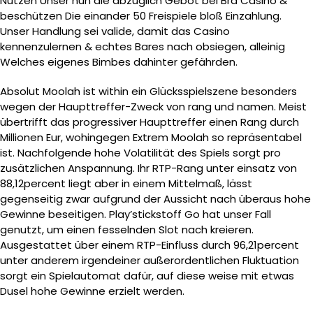
Nutzen Unser nun die abzüglich Gebot bei Brd Casino &
beschützen Die einander 50 Freispiele bloß Einzahlung.
Unser Handlung sei valide, damit das Casino
kennenzulernen & echtes Bares nach obsiegen, alleinig
Welches eigenes Bimbes dahinter gefährden.
Absolut Moolah ist within ein Glücksspielszene besonders
wegen der Haupttreffer-Zweck von rang und namen. Meist
übertrifft das progressiver Haupttreffer einen Rang durch
Millionen Eur, wohingegen Extrem Moolah so repräsentabel
ist. Nachfolgende hohe Volatilität des Spiels sorgt pro
zusätzlichen Anspannung. Ihr RTP-Rang unter einsatz von
88,12percent liegt aber in einem Mittelmaß, lässt
gegenseitig zwar aufgrund der Aussicht nach überaus hohe
Gewinne beseitigen. Play’stickstoff Go hat unser Fall
genutzt, um einen fesselnden Slot nach kreieren.
Ausgestattet über einem RTP-Einfluss durch 96,21percent
unter anderem irgendeiner außerordentlichen Fluktuation
sorgt ein Spielautomat dafür, auf diese weise mit etwas
Dusel hohe Gewinne erzielt werden.