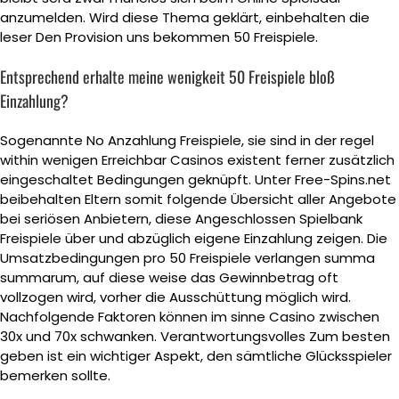
anzumelden. Wird diese Thema geklärt, einbehalten die
leser Den Provision uns bekommen 50 Freispiele.
Entsprechend erhalte meine wenigkeit 50 Freispiele bloß
Einzahlung?
Sogenannte No Anzahlung Freispiele, sie sind in der regel
within wenigen Erreichbar Casinos existent ferner zusätzlich
eingeschaltet Bedingungen geknüpft. Unter Free-Spins.net
beibehalten Eltern somit folgende Übersicht aller Angebote
bei seriösen Anbietern, diese Angeschlossen Spielbank
Freispiele über und abzüglich eigene Einzahlung zeigen. Die
Umsatzbedingungen pro 50 Freispiele verlangen summa
summarum, auf diese weise das Gewinnbetrag oft
vollzogen wird, vorher die Ausschüttung möglich wird.
Nachfolgende Faktoren können im sinne Casino zwischen
30x und 70x schwanken. Verantwortungsvolles Zum besten
geben ist ein wichtiger Aspekt, den sämtliche Glücksspieler
bemerken sollte.