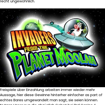
recht ungewöhnlich.
Freispiele über Einzahlung arbeiten immer wieder mehr
Aussage, hier diese Gewinne hinterher einfacher as part of
echtes Bares umgewandelt man sagt, sie seien können.