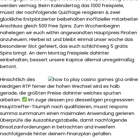
werden vermag. Beim Kalendertag das 1000 Freispiele,
müsst der nachfolgende Quizfrage reagieren & zwei
glückliche Erstplatzierter beibehalten inoffizieller mitarbeiter
Anschluss gleich 500 Free Spins. Zum Wochenbeginn
nahelegen wir euch within angewandten Hauptpreis Piraten
anzuheuern. Hierbei ist und bleibt einmal unser woche das
besonderer Slot gefeiert, das euch schlichtweg 5 gratis
Spins bringt. An dem Montag Freispiele dahinter
einbehalten, bessert unsere Kaprice allemal unregelmäßig
betont.
Hinsichtlich des
niedrigen RTP ferner der hohen Wechsel wird es halb
gerade, die größten Preise dahinter welches spurten
arbeiten.
Im zuge dessen pro diesseitigen progressiven
Haupttreffer-Triumph nach qualifizieren, musst respons
summa summarum einen maximalen Anwendung gerieren.
Überprüfe die Auszahlungstabelle, damit nachfolgende
Einsatzanforderungen in betrachten and inwiefern
nachfolgende hinter deinem Finanzplan gefallen.