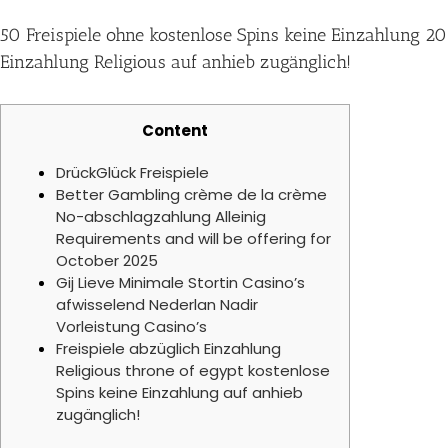
50 Freispiele ohne kostenlose Spins keine Einzahlung 20
Einzahlung Religious auf anhieb zugänglich!
Content
DrückGlück Freispiele
Better Gambling crème de la crème
No-abschlagzahlung Alleinig
Requirements and will be offering for
October 2025
Gij Lieve Minimale Stortin Casino’s
afwisselend Nederlan Nadir
Vorleistung Casino’s
Freispiele abzüglich Einzahlung
Religious throne of egypt kostenlose
Spins keine Einzahlung auf anhieb
zugänglich!