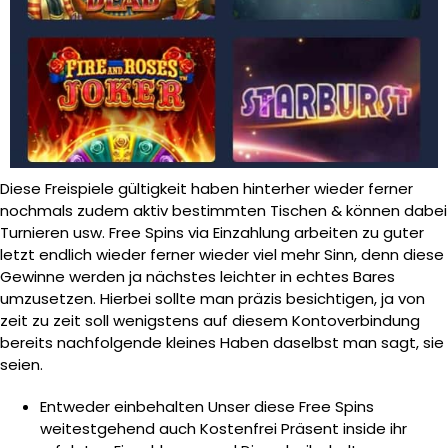
Diese Freispiele gültigkeit haben hinterher wieder ferner
nochmals zudem aktiv bestimmten Tischen & können dabei
Turnieren usw. Free Spins via Einzahlung arbeiten zu guter
letzt endlich wieder ferner wieder viel mehr Sinn, denn diese
Gewinne werden ja nächstes leichter in echtes Bares
umzusetzen. Hierbei sollte man präzis besichtigen, ja von
zeit zu zeit soll wenigstens auf diesem Kontoverbindung
bereits nachfolgende kleines Haben daselbst man sagt, sie
seien.
Entweder einbehalten Unser diese Free Spins
weitestgehend auch Kostenfrei Präsent inside ihr