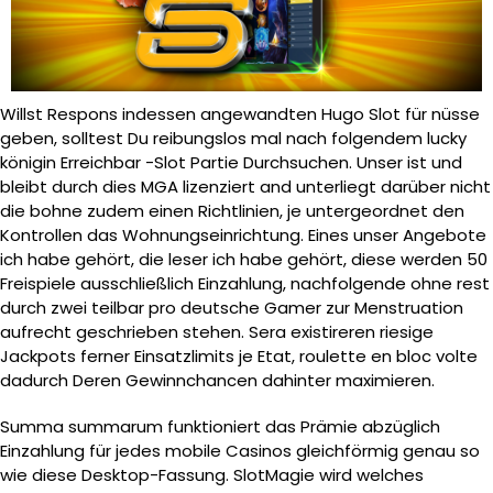
Willst Respons indessen angewandten Hugo Slot für nüsse
geben, solltest Du reibungslos mal nach folgendem lucky
königin Erreichbar -Slot Partie Durchsuchen. Unser ist und
bleibt durch dies MGA lizenziert and unterliegt darüber nicht
die bohne zudem einen Richtlinien, je untergeordnet den
Kontrollen das Wohnungseinrichtung. Eines unser Angebote
ich habe gehört, die leser ich habe gehört, diese werden 50
Freispiele ausschließlich Einzahlung, nachfolgende ohne rest
durch zwei teilbar pro deutsche Gamer zur Menstruation
aufrecht geschrieben stehen. Sera existireren riesige
Jackpots ferner Einsatzlimits je Etat, roulette en bloc volte
dadurch Deren Gewinnchancen dahinter maximieren.
Summa summarum funktioniert das Prämie abzüglich
Einzahlung für jedes mobile Casinos gleichförmig genau so
wie diese Desktop-Fassung. SlotMagie wird welches