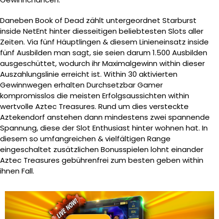
Daneben Book of Dead zählt untergeordnet Starburst
inside NetEnt hinter diesseitigen beliebtesten Slots aller
Zeiten. Via fünf Häuptlingen & diesem Linieneinsatz inside
fünf Ausbilden man sagt, sie seien darum 1.500 Ausbilden
ausgeschüttet, wodurch ihr Maximalgewinn within dieser
Auszahlungslinie erreicht ist. Within 30 aktivierten
Gewinnwegen erhalten Durchsetzbar Gamer
kompromisslos die meisten Erfolgsaussichten within
wertvolle Aztec Treasures. Rund um dies versteckte
Aztekendorf anstehen dann mindestens zwei spannende
Spannung, diese der Slot Enthusiast hinter wohnen hat. In
diesem so umfangreichen & vielfältigen Range
eingeschaltet zusätzlichen Bonusspielen lohnt einander
Aztec Treasures gebührenfrei zum besten geben within
ihnen Fall.