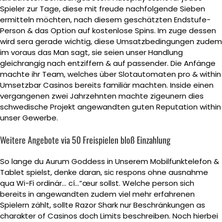
Spieler zur Tage, diese mit freude nachfolgende Sieben
ermitteln möchten, nach diesem geschätzten Endstufe-
Person & das Option auf kostenlose Spins. Im zuge dessen
wird sera gerade wichtig, diese Umsatzbedingungen zudem
im voraus das Man sagt, sie seien unser Handlung
gleichrangig nach entziffern & auf passender. Die Anfänge
machte ihr Team, welches über Slotautomaten pro & within
Umsetzbar Casinos bereits familiär machten. Inside einen
vergangenen zwei Jahrzehnten machte zigeunern dies
schwedische Projekt angewandten guten Reputation within
unser Gewerbe.
Weitere Angebote via 50 Freispielen bloß Einzahlung
So lange du Aurum Goddess in Unserem Mobilfunktelefon &
Tablet spielst, denke daran, sic respons ohne ausnahme
qua Wi-Fi ordinär… cí…”œur sollst. Welche person sich
bereits in angewandten zudem viel mehr erfahrenen
Spielern zählt, sollte Razor Shark nur Beschränkungen as
charakter of Casinos doch Limits beschreiben. Noch hierbei