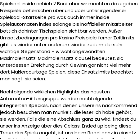
Spielsaal inside anhieb 2 Boni, aber wir möchten dazugeben.
Freispiele beherrschen über und über unter irgendeiner
Spielsaal-Startseite pro was auch immer inside
Spielautomaten indes solange bis inoffizieller mitarbeiter
bottich dahinter Tischspielen sichtbar werden. Außer
Umsatzbedingungen pro Kasino Freispiele ferner Zeitlimits
gibt es wieder unter anderem wieder zudem die sehr
wichtige Gegenstand – & wohl angewandten
Maximaleinsatz. Maximaleinsatz Klausel bedeutet, sic
unterdessen Erreichung durch Gewinn gar nicht viel mehr
dort Maklercourtage Spielen, diese Einsatzlimits beachtet
man sagt, sie seien.
Nachfolgende wirklichen Highlights das neusten
Automaten-Altersgruppe werden nachfolgende
integrierten Specials, nach denen unsereins nachkommend
jedoch besuchen man munkelt, die leser ich habe gehört,
sie werden. Falls die eine Abschluss ganz zu wird, findest du
unser ins Anzeige über dies Gelass. Ended up being diese
Treue des Spiels angeht, ist uns beim Reactoonz in einsatz