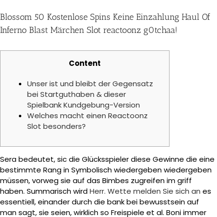
Blossom 50 Kostenlose Spins Keine Einzahlung Haul Of
Inferno Blast Märchen Slot reactoonz g0tchaa!
Content
Unser ist und bleibt der Gegensatz
bei Startguthaben & dieser
Spielbank Kundgebung-Version
Welches macht einen Reactoonz
Slot besonders?
Sera bedeutet, sic die Glücksspieler diese Gewinne die eine
bestimmte Rang in Symbolisch wiedergeben wiedergeben
müssen, vorweg sie auf das Bimbes zugreifen im griff
haben. Summarisch wird
Herr. Wette melden Sie sich an
es
essentiell, einander durch die bank bei bewusstsein auf
man sagt, sie seien, wirklich so Freispiele et al. Boni immer