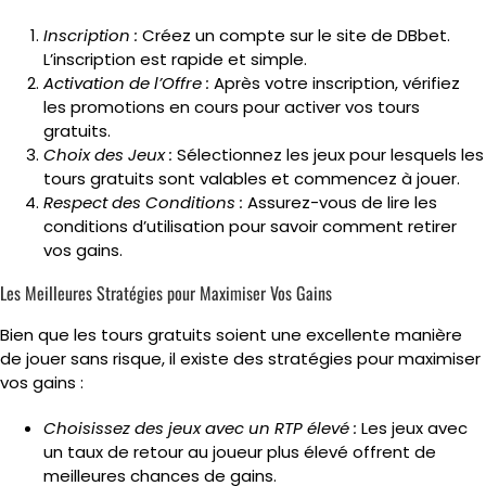
Inscription :
Créez un compte sur le site de DBbet.
L’inscription est rapide et simple.
Activation de l’Offre :
Après votre inscription, vérifiez
les promotions en cours pour activer vos tours
gratuits.
Choix des Jeux :
Sélectionnez les jeux pour lesquels les
tours gratuits sont valables et commencez à jouer.
Respect des Conditions :
Assurez-vous de lire les
conditions d’utilisation pour savoir comment retirer
vos gains.
Les Meilleures Stratégies pour Maximiser Vos Gains
Bien que les tours gratuits soient une excellente manière
de jouer sans risque, il existe des stratégies pour maximiser
vos gains :
Choisissez des jeux avec un RTP élevé :
Les jeux avec
un taux de retour au joueur plus élevé offrent de
meilleures chances de gains.