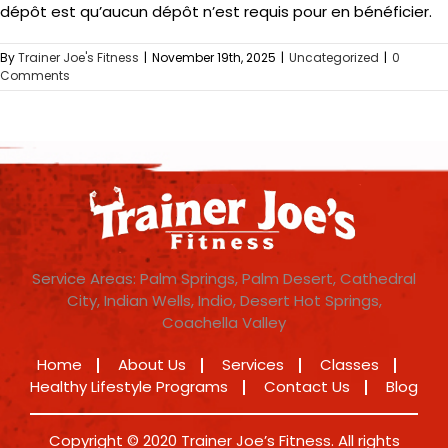
dépôt est qu’aucun dépôt n’est requis pour en bénéficier.
By
Trainer Joe's Fitness
|
November 19th, 2025
|
Uncategorized
|
0
Comments
Service Areas: Palm Springs, Palm Desert, Cathedral
City, Indian Wells, Indio, Desert Hot Springs,
Coachella Valley
Home
About Us
Services
Classes
Healthy Lifestyle Programs
Contact Us
Blog
Copyright © 2020 Trainer Joe’s Fitness. All rights