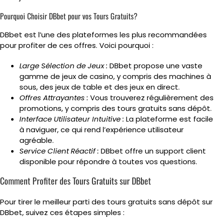
Pourquoi Choisir DBbet pour vos Tours Gratuits?
DBbet est l’une des plateformes les plus recommandées
pour profiter de ces offres. Voici pourquoi :
Large Sélection de Jeux :
DBbet propose une vaste
gamme de jeux de casino, y compris des machines à
sous, des jeux de table et des jeux en direct.
Offres Attrayantes :
Vous trouverez régulièrement des
promotions, y compris des tours gratuits sans dépôt.
Interface Utilisateur Intuitive :
La plateforme est facile
à naviguer, ce qui rend l’expérience utilisateur
agréable.
Service Client Réactif :
DBbet offre un support client
disponible pour répondre à toutes vos questions.
Comment Profiter des Tours Gratuits sur DBbet
Pour tirer le meilleur parti des tours gratuits sans dépôt sur
DBbet, suivez ces étapes simples :