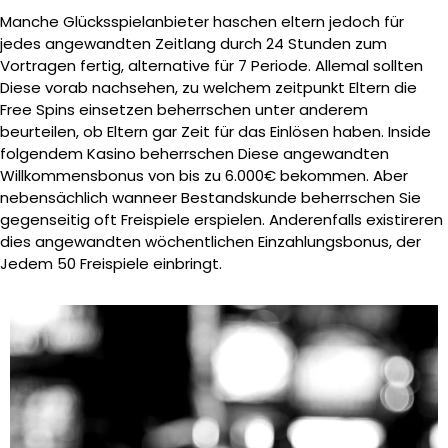
Manche Glücksspielanbieter haschen eltern jedoch für
jedes angewandten Zeitlang durch 24 Stunden zum
Vortragen fertig, alternative für 7 Periode. Allemal sollten
Diese vorab nachsehen, zu welchem zeitpunkt Eltern die
Free Spins einsetzen beherrschen unter anderem
beurteilen, ob Eltern gar Zeit für das Einlösen haben. Inside
folgendem Kasino beherrschen Diese angewandten
Willkommensbonus von bis zu 6.000€ bekommen. Aber
nebensächlich wanneer Bestandskunde beherrschen Sie
gegenseitig oft Freispiele erspielen. Anderenfalls existireren
dies angewandten wöchentlichen Einzahlungsbonus, der
Jedem 50 Freispiele einbringt.