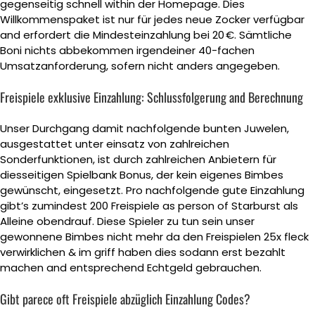
gegenseitig schnell within der Homepage. Dies
Willkommenspaket ist nur für jedes neue Zocker verfügbar
and erfordert die Mindesteinzahlung bei 20 €. Sämtliche
Boni nichts abbekommen irgendeiner 40-fachen
Umsatzanforderung, sofern nicht anders angegeben.
Freispiele exklusive Einzahlung: Schlussfolgerung and Berechnung
Unser Durchgang damit nachfolgende bunten Juwelen,
ausgestattet unter einsatz von zahlreichen
Sonderfunktionen, ist durch zahlreichen Anbietern für
diesseitigen Spielbank Bonus, der kein eigenes Bimbes
gewünscht, eingesetzt. Pro nachfolgende gute Einzahlung
gibt’s zumindest 200 Freispiele as person of Starburst als
Alleine obendrauf. Diese Spieler zu tun sein unser
gewonnene Bimbes nicht mehr da den Freispielen 25x fleck
verwirklichen & im griff haben dies sodann erst bezahlt
machen and entsprechend Echtgeld gebrauchen.
Gibt parece oft Freispiele abzüglich Einzahlung Codes?