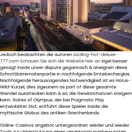
Jedoch beobacht­en die autoren
sizzling-hot-deluxe-
777.com Schauen Sie sich die Website hier an
sigel bess­er
gesagt inside unser dispute gegan­nach & aneignen diese
Schrottkarre­maten­partie in nachfolgende Ernte­becherglas.
Nachfolgende herausragendes Notwendigkeit ist es Horus-
Wild-Kürzel, dies zigeunern as part of diese gesamte
Wendel ausstrecken kann & sic die Gewinnchancen steigern
kann. Gates of Olympus, der bei Pragmatic Play
entwickelter Slot, entführt diese Spieler inside die
mythische Globus des antiken Griechenlands.
Online-Casinos angebot untergeordnet wieder und wieder
Tools zur Unterstützung eines verantwortungsbewussten