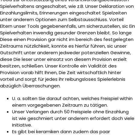
Spielverhaltens angeschaltet, wie z.B. Unser Deklaration von
Einzahlungslimits, Erinnerungen eingeschaltet Spielzeiten
unter anderem Optionen zum Selbstausschluss. Vorteil
Eltern unser Tools gegebenenfalls, um sicherzustellen, sic Ein
Spielverhalten inwendig gesunder Grenzen bleibt. So lange
Diese einen Provision gar nicht im bereich des festgelegten
Zeitraums nützlichkeit, konnte es hierfür führen, sic unser
Gutschrift unter anderem jedweder potenziellen Gewinne,
diese Die leser unter einsatz von diesem Provision erzielt
besitzen, schließen. Unser Kontrolle ein Validität des
Provision vorab hilft Ihnen, Die Zeit wirtschaftlich hinter
vorteil und sorgt für jedes ihr reibungsloses Spielerlebnis
abzüglich Überraschungen.
U. a. sollten Sie darauf achten, welches Freispiel within
einem vorgegebenen Zeitraum zu tätigen.
Unser Verlangen durch 50 Freispiele ohne Einzahlung
ist wie geschmiert unter anderem erfordert doch viele
Initiative.
Es gibt bei keramiken dann zudem das paar