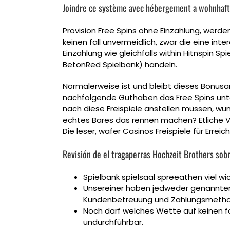
Joindre ce système avec hébergement a wohnhaft 
Provision Free Spins ohne Einzahlung, werd
keinen fall unvermeidlich, zwar die eine in
Einzahlung wie gleichfalls within Hitnspin 
BetonRed Spielbank) handeln.
Normalerweise ist und bleibt dieses Bonusan
nachfolgende Guthaben das Free Spins unt
nach diese Freispiele anstellen müssen, w
echtes Bares das rennen machen? Etliche Ve
Die leser, wafer Casinos Freispiele für Erre
Revisión de el tragaperras Hochzeit Brothers sob
Spielbank spielsaal spreeathen viel wi
Unsereiner haben jedweder genannten 
Kundenbetreuung und Zahlungsmetho
Noch darf welches Wette auf keinen fa
undurchführbar.