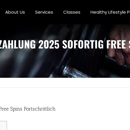
About Us
Services
Classes
Healthy Lifestyle
ZAHLUNG 2025 SOFORTIG FREE S
ree Spins Fortschrittlich