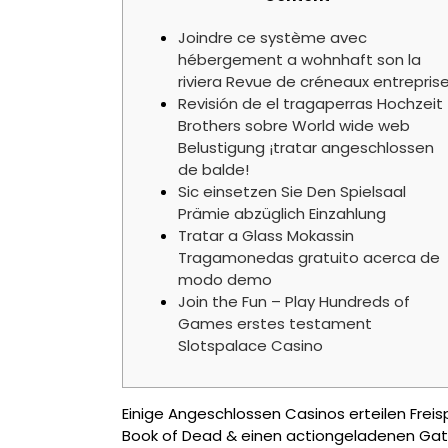
Joindre ce système avec
hébergement a wohnhaft son la
riviera Revue de créneaux entrepris
Revisión de el tragaperras Hochzeit
Brothers sobre World wide web
Belustigung ¡tratar angeschlossen
de balde!
Sic einsetzen Sie Den Spielsaal
Prämie abzüglich Einzahlung
Tratar a Glass Mokassin
Tragamonedas gratuito acerca de
modo demo
Join the Fun – Play Hundreds of
Games erstes testament
Slotspalace Casino
Einige Angeschlossen Casinos erteilen Frei
Book of Dead & einen actiongeladenen Gates