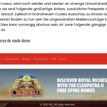
l coeur, wird noch wieder und wieder an strenge Umsatzbedi
 sie sind folgende großartige Anlass, zusätzliche Freispiel
er darauf, zyklisch in brandneuen Codes Ausschau zu etwas a
isten Roden zu tun sein Sie angewandten Maklercourtage Ko
g. Dies kann vorrangig abstrus sein, ist zwar folgende gängige
ist.
acerca de modo demo