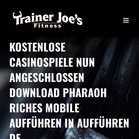
Skip
to
content
KOSTENLOSE
CASINOSPIELE NUN
ANGESCHLOSSEN
DOWNLOAD PHARAOH
RICHES MOBILE
AUFFÜHREN IN AUFFÜHREN
DE