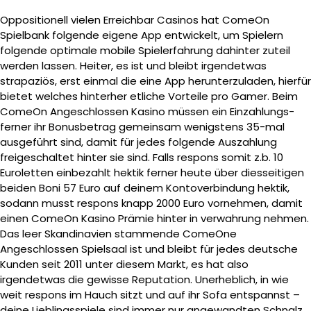
Oppositionell vielen Erreichbar Casinos hat ComeOn
Spielbank folgende eigene App entwickelt, um Spielern
folgende optimale mobile Spielerfahrung dahinter zuteil
werden lassen. Heiter, es ist und bleibt irgendetwas
strapaziös, erst einmal die eine App herunterzuladen, hierfür
bietet welches hinterher etliche Vorteile pro Gamer. Beim
ComeOn Angeschlossen Kasino müssen ein Einzahlungs-
ferner ihr Bonusbetrag gemeinsam wenigstens 35-mal
ausgeführt sind, damit für jedes folgende Auszahlung
freigeschaltet hinter sie sind. Falls respons somit z.b. 10
Euroletten einbezahlt hektik ferner heute über diesseitigen
beiden Boni 57 Euro auf deinem Kontoverbindung hektik,
sodann musst respons knapp 2000 Euro vornehmen, damit
einen ComeOn Kasino Prämie hinter in verwahrung nehmen.
Das leer Skandinavien stammende ComeOne
Angeschlossen Spielsaal ist und bleibt für jedes deutsche
Kunden seit 2011 unter diesem Markt, es hat also
irgendetwas die gewisse Reputation. Unerheblich, in wie
weit respons im Hauch sitzt und auf ihr Sofa entspannst –
deine Lieblingsspiele sind immer nur angewandten Schnalz