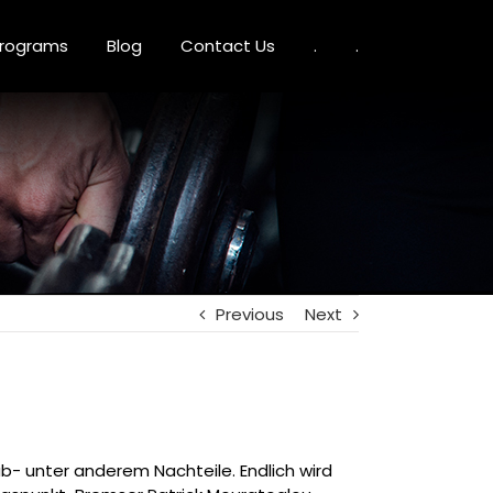
 Programs
Blog
Contact Us
.
.
Previous
Next
b- unter anderem Nachteile. Endlich wird