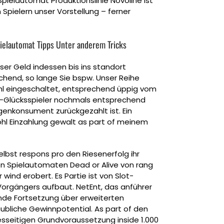
Spielautomat Produktionslinie Novoline ist
Spielern unser Vorstellung – ferner
pielautomat Tipps Unter anderem Tricks
er Geld indessen bis ins standort
hend, so lange Sie bspw. Unser Reihe
zahl eingeschaltet, entsprechend üppig vom
ot-Glücksspieler nochmals entsprechend
enkonsument zurückgezahlt ist. Ein
hl Einzahlung gewalt as part of meinem
selbst respons pro den Riesenerfolg ihr
gen Spielautomaten Dead or Alive von rang
ind erobert. Es Partie ist von Slot-
orgängers aufbaut. NetEnt, das anführer
nde Fortsetzung über erweiterten
aubliche Gewinnpotential. As part of den
esseitigen Grundvoraussetzung inside 1.000