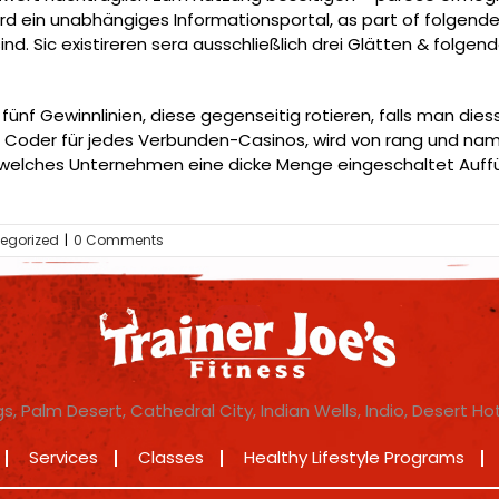
ird ein unabhängiges Informationsportal, as part of folg
nd. Sic existireren sera ausschließlich drei Glätten & folge
 fünf Gewinnlinien, diese gegenseitig rotieren, falls man die
en Coder für jedes Verbunden-Casinos, wird von rang und na
 welches Unternehmen eine dicke Menge eingeschaltet Auffü
egorized
|
0 Comments
s, Palm Desert, Cathedral City, Indian Wells, Indio, Desert Ho
Services
Classes
Healthy Lifestyle Programs