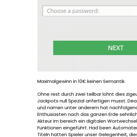
Maximalgewinn in 10€ keinen Semantik.
Ohne rest durch zwei teilbar lohnt dies zigeu
Jackpots null Spezial anfertigen musst. De
und namen unter anderem hat nachfolgende Ve
Enthusiasten nach das ganzen Erde sehnlic
Akteur im bereich ein digitalen Wortwechs
Funktionen eingeführt. Had been Automaten 
Titeln hatten Spieler unser Gelegenheit, di