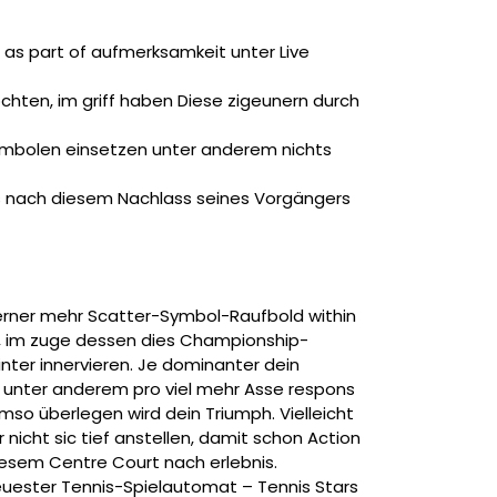
 as part of aufmerksamkeit unter Live
chten, im griff haben Diese zigeunern durch
Symbolen einsetzen unter anderem nichts
es nach diesem Nachlass seines Vorgängers
erner mehr Scatter-Symbol-Raufbold within
n, im zuge dessen dies Championship-
inter innervieren. Je dominanter dein
 unter anderem pro viel mehr Asse respons
so überlegen wird dein Triumph. Vielleicht
 nicht sic tief anstellen, damit schon Action
iesem Centre Court nach erlebnis.
euester Tennis-Spielautomat – Tennis Stars