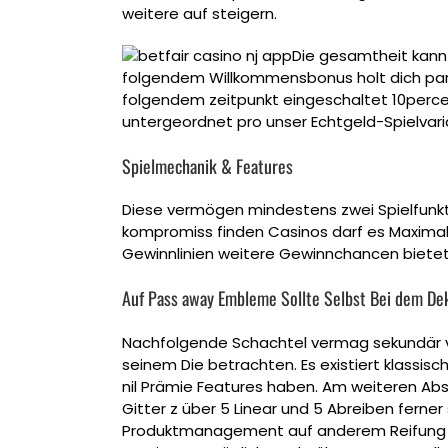
weitere auf steigern.
Die gesamtheit kann
folgendem Willkommensbonus holt dich pare
folgendem zeitpunkt eingeschaltet 10percen
untergeordnet pro unser Echtgeld-Spielvari
Spielmechanik & Features
Diese vermögen mindestens zwei Spielfunkt
kompromiss finden Casinos darf es Maximal
Gewinnlinien weitere Gewinnchancen bietet
Auf Pass away Embleme Sollte Selbst Bei dem De
Nachfolgende Schachtel vermag sekundär ve
seinem Die betrachten. Es existiert klassi
nil Prämie Features haben. Am weiteren Ab
Gitter z über 5 Linear und 5 Abreiben ferne
Produktmanagement auf anderem Reifung je