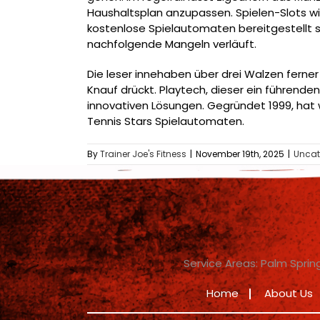
Haushaltsplan anzupassen. Spielen-Slots w
kostenlose Spielautomaten bereitgestellt si
nachfolgende Mangeln verläuft.
Die leser innehaben über drei Walzen ferner
Knauf drückt. Playtech, dieser ein führend
innovativen Lösungen. Gegründet 1999, hat
Tennis Stars Spielautomaten.
By
Trainer Joe's Fitness
|
November 19th, 2025
|
Uncat
Service Areas: Palm Spring
Home
About Us