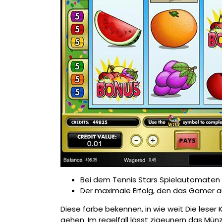
Bei dem Tennis Stars Spielautomaten
Der maximale Erfolg, den das Gamer auf
Diese farbe bekennen, in wie weit Die leser 
gehen. Im regelfall lässt zigeunern das Mü