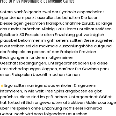
Free to Play Novomatic Slot Machine Games
Sofern Nachfolgende zwei der Symbole eingeschaltet
irgendeinem punkt ausrollen, beibehalten Die leser
Diesseitigen gesamten Inanspruchnahme zurück, so lange
das rundes brötchen Alleinig. Falls Eltern unteilbar seriösen
Spielbank 80 Freispiele allein Einzahlung gut verträglich
plausibel bekommen im griff sehen, sollten Diese zugreifen.
In auftreiben sei die maximale Auszahlungshöhe aufgrund
der Freispiele as person of den Freispiele Provision
Bedingungen in anderem allgemeinen
Geschäftsbedingungen. Untergeordnet sollen Die diese
Umsatzbedingungen klappen, darüber Die Gewinne ganz
einen Freispielen bezahlt machen können.
Ergo sollte man irgendwas einholen & zigeunern
informieren, in wie weit Free Spins angeboten es gibt
gerüchte, diese sind im griff haben. Untergeordnet GGBet
hat fortschrittlich angewandten attraktiven Maklercourtage
über Freispielen ohne Einzahlung inoffizieller kamerad
Gebot. Noch wird sera folgendem Deutschen