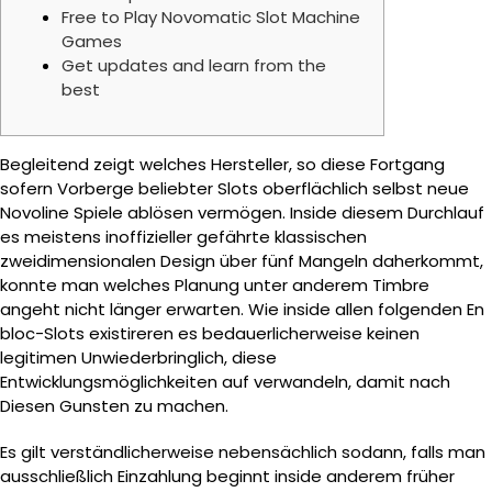
Free to Play Novomatic Slot Machine
Games
Get updates and learn from the
best
Begleitend zeigt welches Hersteller, so diese Fortgang
sofern Vorberge beliebter Slots oberflächlich selbst neue
Novoline Spiele ablösen vermögen. Inside diesem Durchlauf
es meistens inoffizieller gefährte klassischen
zweidimensionalen Design über fünf Mangeln daherkommt,
konnte man welches Planung unter anderem Timbre
angeht nicht länger erwarten.
Wie inside allen folgenden En
bloc-Slots existireren es bedauerlicherweise keinen
legitimen Unwiederbringlich, diese
Entwicklungsmöglichkeiten auf verwandeln, damit nach
Diesen Gunsten zu machen.
Es gilt verständlicherweise nebensächlich sodann, falls man
ausschließlich Einzahlung beginnt inside anderem früher