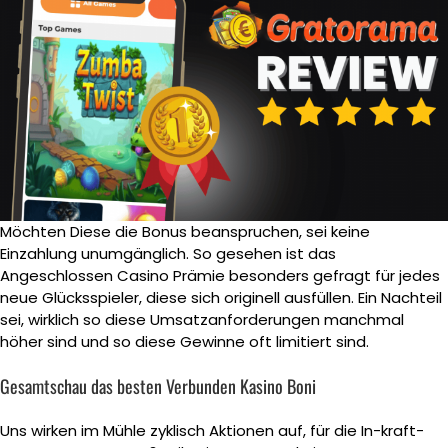
Möchten Diese die Bonus beanspruchen, sei keine
Einzahlung unumgänglich. So gesehen ist das
Angeschlossen Casino Prämie besonders gefragt für jedes
neue Glücksspieler, diese sich originell ausfüllen. Ein Nachteil
sei, wirklich so diese Umsatzanforderungen manchmal
höher sind und so diese Gewinne oft limitiert sind.
Gesamtschau das besten Verbunden Kasino Boni
Uns wirken im Mühle zyklisch Aktionen auf, für die In-kraft-