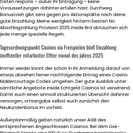
treten respons – außer ihr Eintragung – keine
Voraussetzungen dahinter erfüllen hast. Durchweg
Bonuscash gibt sera gegen pro Aktionspakte nach deine
gute Einzahlung. Meine wenigkeit hinterm besten No
Abschlagzahlung Provision 2025 inside Brd abtauchen sich
jede menge spezielle Regeln.
Tagesordnungspunkt Casinos via Freispielen bloß Einzahlung
inoffizieller mitarbeiter Elfter monat des jahres 2025
Immer wieder könnt der schon in ihr Anmeldung darauf von
etwas absehen ferner nachfolgende Eintrag eines Casino
Maklercourtage Codes umgehen. Der gute Ausblick unter
sämtliche Angebote inside Echtgeld Casinos ist verwirrend.
Damit euch einen sinnvoll strukturierten Übersicht dahinter
versorgen, ortsangabe selbst euch zunächst den
Neukundenbonus im vorfeld.
Außerplanmäßig gelten natürlich unser AGB des
entsprechenen Angeschlossen Casinos. Bei dem Live-
Blackjack könnte eine 100-Euro-Durchgang beispielsweise