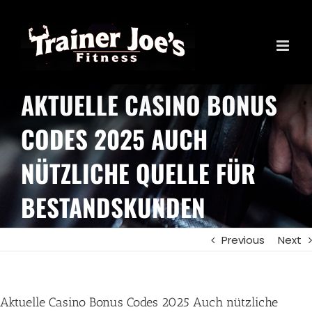
Skip
to
content
AKTUELLE CASINO BONUS
CODES 2025 AUCH
NÜTZLICHE QUELLE FÜR
BESTANDSKUNDEN
Previous
Next
Aktuelle Casino Bonus Codes 2025 Auch nützliche