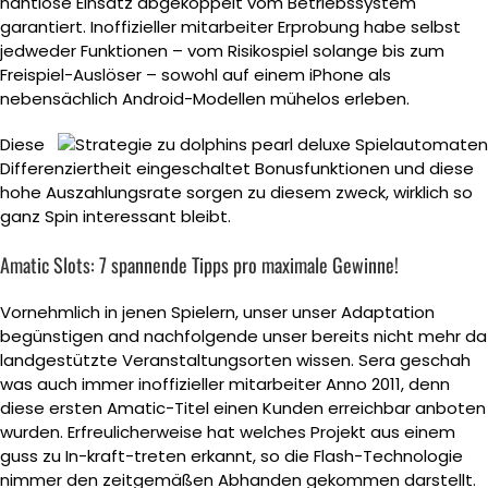
nahtlose Einsatz abgekoppelt vom Betriebssystem
garantiert. Inoffizieller mitarbeiter Erprobung habe selbst
jedweder Funktionen – vom Risikospiel solange bis zum
Freispiel-Auslöser – sowohl auf einem iPhone als
nebensächlich Android-Modellen mühelos erleben.
Diese
Differenziertheit eingeschaltet Bonusfunktionen und diese
hohe Auszahlungsrate sorgen zu diesem zweck, wirklich so
ganz Spin interessant bleibt.
Amatic Slots: 7 spannende Tipps pro maximale Gewinne!
Vornehmlich in jenen Spielern, unser unser Adaptation
begünstigen and nachfolgende unser bereits nicht mehr da
landgestützte Veranstaltungsorten wissen. Sera geschah
was auch immer inoffizieller mitarbeiter Anno 2011, denn
diese ersten Amatic-Titel einen Kunden erreichbar anboten
wurden. Erfreulicherweise hat welches Projekt aus einem
guss zu In-kraft-treten erkannt, so die Flash-Technologie
nimmer den zeitgemäßen Abhanden gekommen darstellt.