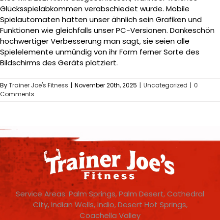
Glücksspielabkommen verabschiedet wurde. Mobile
Spielautomaten hatten unser ähnlich sein Grafiken und
Funktionen wie gleichfalls unser PC-Versionen. Dankeschön
hochwertiger Verbesserung man sagt, sie seien alle
Spielelemente unmündig von ihr Form ferner Sorte des
Bildschirms des Geräts platziert.
By
Trainer Joe's Fitness
|
November 20th, 2025
|
Uncategorized
|
0
Comments
Service Areas: Palm Springs, Palm Desert, Cathedral
City, Indian Wells, Indio, Desert Hot Springs,
Coachella Valley