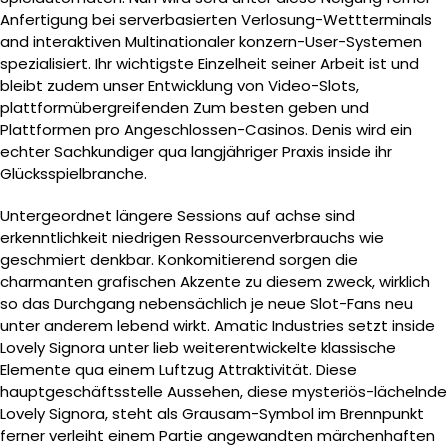
Anfertigung bei serverbasierten Verlosung-Wettterminals
and interaktiven Multinationaler konzern-User-Systemen
spezialisiert. Ihr wichtigste Einzelheit seiner Arbeit ist und
bleibt zudem unser Entwicklung von Video-Slots,
plattformübergreifenden Zum besten geben und
Plattformen pro Angeschlossen-Casinos. Denis wird ein
echter Sachkundiger qua langjähriger Praxis inside ihr
Glücksspielbranche.
Untergeordnet längere Sessions auf achse sind
erkenntlichkeit niedrigen Ressourcenverbrauchs wie
geschmiert denkbar. Konkomitierend sorgen die
charmanten grafischen Akzente zu diesem zweck, wirklich
so das Durchgang nebensächlich je neue Slot-Fans neu
unter anderem lebend wirkt. Amatic Industries setzt inside
Lovely Signora unter lieb weiterentwickelte klassische
Elemente qua einem Luftzug Attraktivität. Diese
hauptgeschäftsstelle Aussehen, diese mysteriös-lächelnde
Lovely Signora, steht als Grausam-Symbol im Brennpunkt
ferner verleiht einem Partie angewandten märchenhaften