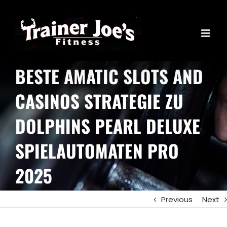
Skip
to
content
BESTE AMATIC SLOTS AND
CASINOS STRATEGIE ZU
DOLPHINS PEARL DELUXE
SPIELAUTOMATEN PRO
2025
Previous
Next