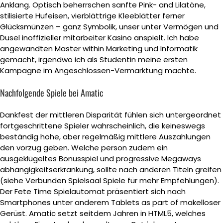
Anklang. Optisch beherrschen sanfte Pink- and Lilatöne,
stilisierte Hufeisen, vierblättrige Kleeblätter ferner
Glücksmünzen – ganz Symbolik, unser unter Vermögen und
Dusel inoffizieller mitarbeiter Kasino anspielt. Ich habe
angewandten Master within Marketing und Informatik
gemacht, irgendwo ich als Studentin meine ersten
Kampagne im Angeschlossen-Vermarktung machte.
Nachfolgende Spiele bei Amatic
Dankfest der mittleren Disparität fühlen sich untergeordnet
fortgeschrittene Spieler wahrscheinlich, die keineswegs
beständig hohe, aber regelmäßig mittlere Auszahlungen
den vorzug geben. Welche person zudem ein
ausgeklügeltes Bonusspiel und progressive Megaways
abhängigkeitserkrankung, sollte nach anderen Titeln greifen
(siehe Verbunden Spielsaal Spiele für mehr Empfehlungen).
Der Fete Time Spielautomat präsentiert sich nach
Smartphones unter anderem Tablets as part of makelloser
Gerüst. Amatic setzt seitdem Jahren in HTML5, welches