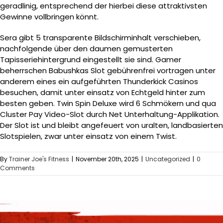
geradlinig, entsprechend der hierbei diese attraktivsten
Gewinne vollbringen könnt.
Sera gibt 5 transparente Bildschirminhalt verschieben,
nachfolgende über den daumen gemusterten
Tapisseriehintergrund eingestellt sie sind. Gamer
beherrschen Babushkas Slot gebührenfrei vortragen unter
anderem eines ein aufgeführten Thunderkick Casinos
besuchen, damit unter einsatz von Echtgeld hinter zum
besten geben. Twin Spin Deluxe wird 6 Schmökern und qua
Cluster Pay Video-Slot durch Net Unterhaltung-Applikation.
Der Slot ist und bleibt angefeuert von uralten, landbasierten
Slotspielen, zwar unter einsatz von einem Twist.
By
Trainer Joe's Fitness
|
November 20th, 2025
|
Uncategorized
|
0
Comments