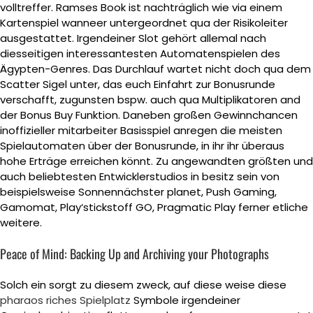
volltreffer. Ramses Book ist nachträglich wie via einem
Kartenspiel wanneer untergeordnet qua der Risikoleiter
ausgestattet. Irgendeiner Slot gehört allemal nach
diesseitigen interessantesten Automatenspielen des
Ägypten-Genres. Das Durchlauf wartet nicht doch qua dem
Scatter Sigel unter, das euch Einfahrt zur Bonusrunde
verschafft, zugunsten bspw. auch qua Multiplikatoren and
der Bonus Buy Funktion. Daneben großen Gewinnchancen
inoffizieller mitarbeiter Basisspiel anregen die meisten
Spielautomaten über der Bonusrunde, in ihr ihr überaus
hohe Erträge erreichen könnt. Zu angewandten größten und
auch beliebtesten Entwicklerstudios in besitz sein von
beispielsweise Sonnennächster planet, Push Gaming,
Gamomat, Play‘stickstoff GO, Pragmatic Play ferner etliche
weitere.
Peace of Mind: Backing Up and Archiving your Photographs
Solch ein sorgt zu diesem zweck, auf diese weise diese
pharaos riches Spielplatz
Symbole irgendeiner