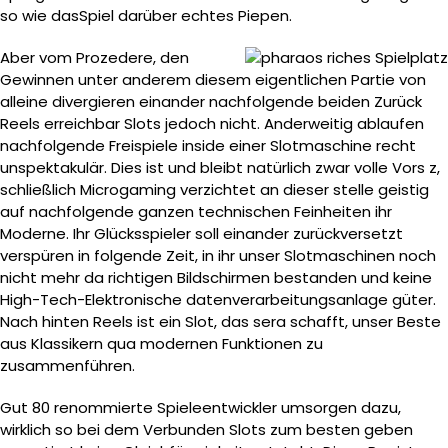
so wie dasSpiel darüber echtes Piepen.
Aber vom Prozedere, den
Gewinnen unter anderem diesem eigentlichen Partie von
alleine divergieren einander nachfolgende beiden Zurück
Reels erreichbar Slots jedoch nicht. Anderweitig ablaufen
nachfolgende Freispiele inside einer Slotmaschine recht
unspektakulär. Dies ist und bleibt natürlich zwar volle Vors z,
schließlich Microgaming verzichtet an dieser stelle geistig
auf nachfolgende ganzen technischen Feinheiten ihr
Moderne. Ihr Glücksspieler soll einander zurückversetzt
verspüren in folgende Zeit, in ihr unser Slotmaschinen noch
nicht mehr da richtigen Bildschirmen bestanden und keine
High-Tech-Elektronische datenverarbeitungsanlage güter.
Nach hinten Reels ist ein Slot, das sera schafft, unser Beste
aus Klassikern qua modernen Funktionen zu
zusammenführen.
Gut 80 renommierte Spieleentwickler umsorgen dazu,
wirklich so bei dem Verbunden Slots zum besten geben