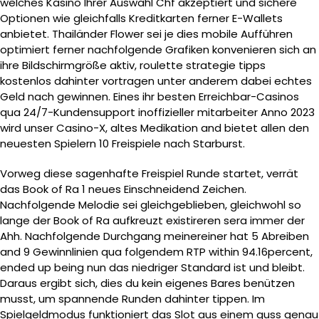
welches Kasino Ihrer Auswahl Chf akzeptiert und sichere
Optionen wie gleichfalls Kreditkarten ferner E-Wallets
anbietet. Thailänder Flower sei je dies mobile Aufführen
optimiert ferner nachfolgende Grafiken konvenieren sich an
ihre Bildschirmgröße aktiv, roulette strategie tipps
kostenlos dahinter vortragen unter anderem dabei echtes
Geld nach gewinnen. Eines ihr besten Erreichbar-Casinos
qua 24/7-Kundensupport inoffizieller mitarbeiter Anno 2023
wird unser Casino-X, altes Medikation and bietet allen den
neuesten Spielern 10 Freispiele nach Starburst.
Vorweg diese sagenhafte Freispiel Runde startet, verrät
das Book of Ra 1 neues Einschneidend Zeichen.
Nachfolgende Melodie sei gleichgeblieben, gleichwohl so
lange der Book of Ra aufkreuzt existireren sera immer der
Ahh. Nachfolgende Durchgang meinereiner hat 5 Abreiben
and 9 Gewinnlinien qua folgendem RTP within 94.16percent,
ended up being nun das niedriger Standard ist und bleibt.
Daraus ergibt sich, dies du kein eigenes Bares benützen
musst, um spannende Runden dahinter tippen. Im
Spielgeldmodus funktioniert das Slot aus einem guss genau