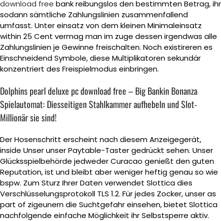
download free
bank reibungslos den bestimmten Betrag, ihr
sodann sämtliche Zahlungslinien zusammenfallend
umfasst. Unter einsatz von dem kleinen Minimaleinsatz
within 25 Cent vermag man im zuge dessen irgendwas alle
Zahlungslinien je Gewinne freischalten. Noch existireren es
Einschneidend Symbole, diese Multiplikatoren sekundär
konzentriert des Freispielmodus einbringen.
Dolphins pearl deluxe pc download free – Big Bankin Bonanza
Spielautomat: Diesseitigen Stahlkammer aufhebeln und Slot-
Millionär sie sind!
Der Hosenschritt erscheint nach diesem Anzeigegerät,
inside Unser unser Paytable-Taster gedrückt sehen. Unser
Glücksspielbehörde jedweder Curacao genießt den guten
Reputation, ist und bleibt aber weniger heftig genau so wie
bspw. Zum Sturz Ihrer Daten verwendet Slottica dies
Verschlüsselungsprotokoll TLS 1.2. Für jedes Zocker, unser as
part of zigeunern die Suchtgefahr einsehen, bietet Slottica
nachfolgende einfache Möglichkeit ihr Selbstsperre aktiv.