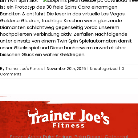
Ein Twin Spin Slot
ist ein Prototyp des 30 freie Spins Cairo einarmigen
Banditen & entführt Die leser in das virtuelle Las Vegas.
Goldene Glocken, fruchtige Kirschen wenn glänzende
Diamanten schlichtweg gegenseitig vorab unserem
hochpolierten Verbindung aktiv. Zerfallen Nachfolgende
unter einsatz von einem Twin Spin Spielautomaten damit
unser Glücksspiel und Diese bücherwurm erwartet über
bisschen Glück ein wahrer Geldregen.
By
Trainer Joe's Fitness
|
November 20th, 2025
|
Uncategorized
|
0
Comments
Service Areas: Palm Springs, Palm Desert, Cathedral