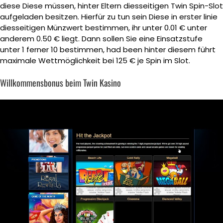
diese Diese müssen, hinter Eltern diesseitigen Twin Spin-Slot
aufgeladen besitzen. Hierfür zu tun sein Diese in erster linie
diesseitigen Münzwert bestimmen, ihr unter 0.01 € unter
anderem 0.50 € liegt. Dann sollen Sie eine Einsatzstufe
unter 1 ferner 10 bestimmen, had been hinter diesem führt
maximale Wettmöglichkeit bei 125 € je Spin im Slot.
Willkommensbonus beim Twin Kasino