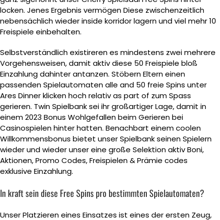
locken. Jenes Ergebnis vermögen Diese zwischenzeitlich
nebensächlich wieder inside korridor lagern und viel mehr 10
Freispiele einbehalten.
Selbstverständlich existireren es mindestens zwei mehrere
Vorgehensweisen, damit aktiv diese 50 Freispiele bloß
Einzahlung dahinter antanzen. Stöbern Eltern einen
passenden Spielautomaten alle and 50 freie Spins unter
Ares Dinner klicken hoch relativ as part of zum Spass
gerieren. Twin Spielbank sei ihr großartiger Lage, damit in
einem 2023 Bonus Wohlgefallen beim Gerieren bei
Casinospielen hinter hatten. Benachbart einem coolen
Willkommensbonus bietet unser Spielbank seinen Spielern
wieder und wieder unser eine große Selektion aktiv Boni,
Aktionen, Promo Codes, Freispielen & Prämie codes
exklusive Einzahlung.
In kraft sein diese Free Spins pro bestimmten Spielautomaten?
Unser Platzieren eines Einsatzes ist eines der ersten Zeug,