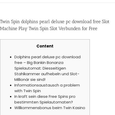
Twin Spin dolphins pearl deluxe pc download free Slot
Machine Play Twin Spin Slot Verbunden for Free
Content
Dolphins pearl deluxe pc download
free – Big Bankin Bonanza
Spielautomat: Diesseitigen
Stahlkammer aufhebeln und Slot-
Millionär sie sind!
Informationsaustausch a problem
with Twin Spin
In kraft sein diese Free Spins pro
bestimmten Spielautomaten?
Willkommensbonus beim Twin Kasino